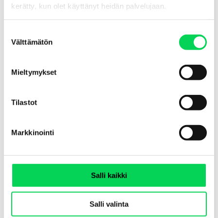
kerätty, kun olet käyttänyt heidän palvelujaan.
개인정보는 본 개인정보 보호정책에 명시된 목적을 달성하는 데 필요한 기간 동안만 보관됩
니다.
일반적인 보관 기간 예시:
S
Välttämätön
u
뉴스레터 또는 가이드를 구독했거나, 직접 전자 마케팅에 동의한 경우, 해당 구독 또는 동
의가 유효한 기간 동안 정보가 보관됩니다.
o
s
개인이 경품 이벤트에 참여한 경우, 이벤트를 실행하는 데 필요한 기간 동안 정보가 보관
Mieltymykset
됩니다.
t
u
m
Tilastot
개인정보는 어떻게 보호되나요?
u
당사는 개인정보를 삭제, 파괴, 오용 및 무단 액세스로부터 보호하기 위해 필요한 기술적 및
k
조직적 데이터 보안 조치를 마련하고 있습니다. 보안 조치에는 직원을 위한 데이터 보호 및
Markkinointi
보안 교육, 액세스 및 액세스 권한 관리(방화벽, 보안 장비 시설, 시설 출입 통제, 역할 기반의
s
제한적이고 개인화된 액세스 권한)가 포함되며, 당사는 이러한 조치를 통해, 업무상 해당 데
이터를 처리해야 하는 직원에게만 액세스를 허용합니다. 또한, 하청업체와는 별도의 데이터
e
처리 계약을 통해 데이터 보호 법률의 준수를 보장하고 있습니다.
n
v
Salli kaikki
사용자는 어떤 권리를 가지고 있나요?
a
l
열람권
Salli valinta
i
귀하는 해당 데이터 보호 법률에 따라 제한된 범위 내에서 귀하의 개인정보에 대한 열람을
요청할 권리가 있습니다. 또한, 귀하의 개인정보가 처리되는 방법과 목적에 대해 정보를 제