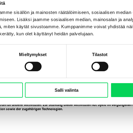
itä
mme sisällön ja mainosten räätälöimiseen, sosiaalisen median
iseen. Lisäksi jaamme sosiaalisen median, mainosalan ja analy
, miten käytät sivustoamme. Kumppanimme voivat yhdistää näitä t
n kerätty, kun olet käyttänyt heidän palvelujaan.
Mieltymykset
Tilastot
Salli valinta
ntrum all unserer Aktivitäten. Zur Stärkung dieser Aktivitäten hat Syklo im vergange
tion sowie der zugehörigen Technologien.