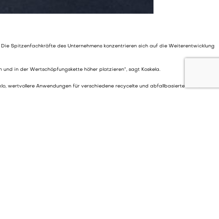
ibt. Die Spitzenfachkräfte des Unternehmens konzentrieren sich auf die Weiterentwicklung
n und in der Wertschöpfungskette höher platzieren“, sagt Koskela.
klo, wertvollere Anwendungen für verschiedene recycelte und abfallbasierte Rohstoffe zu