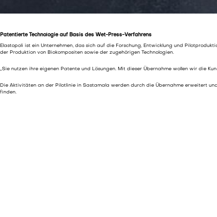
Patentierte Technologie auf Basis des Wet-Press-Verfahrens
Elastopoli ist ein Unternehmen, das sich auf die Forschung, Entwicklung und Pilotprodukt
der Produktion von Biokompositen sowie der zugehörigen Technologien.
„Sie nutzen ihre eigenen Patente und Lösungen. Mit dieser Übernahme wollen wir die Kuns
Die Aktivitäten an der Pilotlinie in Sastamala werden durch die Übernahme erweitert und
finden.
„Diese Technologie hilft uns, den internationalen Markt zu erschließen und Biokomposite an
ERFAHREN SIE MEHR ÜBER BIOKOMPOSITE