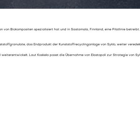
ion von Biokompositen spezialisiert hat und in Sastamala, Finnland, eine Pilotlinie betre
tstoffgranulate, das Endprodukt der Kunststoffrecyclinganlage von Syklo, weiter veredel
 weiterentwickelt. Laut Koskela passt die Übernahme von Elastopoli zur Strategie von Sy
 internationale Kunden zu liefern.“