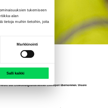
 ominaisuuksien tukemiseen
tiikka-alan
ietoja muihin tietoihin, joita
Markkinointi
Salli kaikki
nen Herbst das Entwicklungsunternehmen Elastopoli übernommen. Unsere