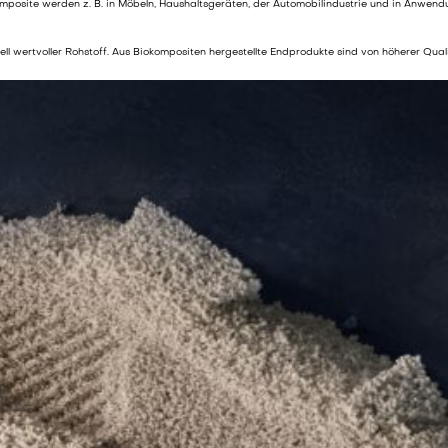
komposite werden z. B. in Möbeln, Haushaltsgeräten, der Automobilindustrie und in Anwen
iell wertvoller Rohstoff. Aus Biokompositen hergestellte Endprodukte sind von höherer Qual