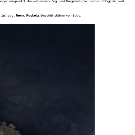
dungen eingesetzt, die verbesserte Zug- und Biegefestigkeit sowie Schlagzähigkeit
ität“, sagt
Teemu Koskela
, Geschäftsführer von Syklo.