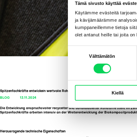
Tämä sivusto käyttää eväste
Käytämme evästeitä tarjoama
ja kävijämäärämme analysoim
kumppaneillemme tietoja siitä
olet antanut heille tai joita o
S
Välttämätön
u
o
s
t
u
Spitzenfachkräfte entwickeln wertvolle Rohstoffe aus recyceltem Kunststoff
Kiellä
m
BLOG
13.11.2024
u
k
Die Entwicklung anspruchsvoller recycelter und abfallbasierter Rohstoffe steht im Ze
Spitzenfachkräfte arbeiten intensiv an der Weiterentwicklung der Biokompositproduk
s
e
n
Herausragende technische Eigenschaften