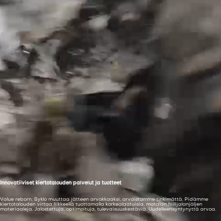
Innovatiiviset kiertotalouden palvelut ja tuotteet
Value reborn. Syklo muuttaa jätteen arvokkaaksi, arvoistamme tinkimättä. Pidämme
kiertotalouden virtaa liikkeellä tuottamalla korkealaatuisia, matalan hiilijalanjäljen
materiaaleja. Jalostettuja, optimoituja, tulevaisuuskestäviä. Uudelleensyntynyttä arvoa.