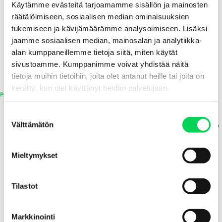
Käytämme evästeitä tarjoamamme sisällön ja mainosten
Kiertotalous ei ole yhden yrityksen hanke. Se on rakenteellinen muutos pois
räätälöimiseen, sosiaalisen median ominaisuuksien
kertakäyttökulttuurista. Siksi rakennamme sitä yhdessä kumppaneidemme kanssa,
määrätietoisesti ja tuloksellisesti.
tukemiseen ja kävijämäärämme analysoimiseen. Lisäksi
jaamme sosiaalisen median, mainosalan ja analytiikka-
alan kumppaneillemme tietoja siitä, miten käytät
LUE LISÄÄ SUOMALAISESTA KIERTOTALOUSYHTIÖ SYKLOSTA
sivustoamme. Kumppanimme voivat yhdistää näitä
tietoja muihin tietoihin, joita olet antanut heille tai joita on
kerätty, kun olet käyttänyt heidän palvelujaan.
PALVELUT
Kutsumme sinut näkemään jätteen uusin silmin.
S
Välttämätön
u
Syklo käsittelee rakennus-, kaupan ja teollisuuden jätettä tehokkaasti ja vastuullisesti.
Otamme vastaan, lajittelemme ja käsittelemme eri jätejakeita, muuttaen sen minkä
o
muut hylkäävät jäljitettäviksi, korkean arvon raaka-aineiksi.
s
Mieltymykset
Jätehuoltoyhtiöille olemme luotettava suomalainen kumppani, joka tekee
t
kiertotaloudesta vaivatonta ja taloudellisesti kannattavaa.
u
m
Tilastot
TUTUSTU JÄTTEIDEN KÄSITTELY- JA KIERRÄTYSPALVELUIHIMME
u
k
Markkinointi
s