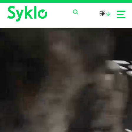
PALVELUT
TUOTTEET
MEISTÄ
AJANKOHTAISTA
OTA YHTEYTTÄ