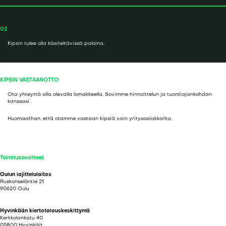
02
Kipsin tulee olla käsiteltävissä paloina.
KIPSIN VASTAANOTTO
Ota yhteyttä alla olevalla lomakkeella. Sovimme hinnoittelun ja tuontiajankohdan
kanssasi.
Huomaathan, että otamme vastaan kipsiä vain yritysasiakkailta.
Toimitusosoitteet
Oulun lajittelulaitos
Ruskonseläntie 21
90620 Oulu
Hyvinkään kiertotalouskeskittymä
Kerkkolankatu 40
05800 Hyvinkää