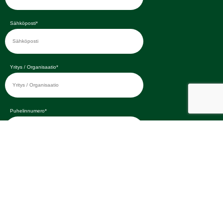
Sähköposti*
Yritys / Organisaatio*
Puhelinnumero*
Lisätietoja