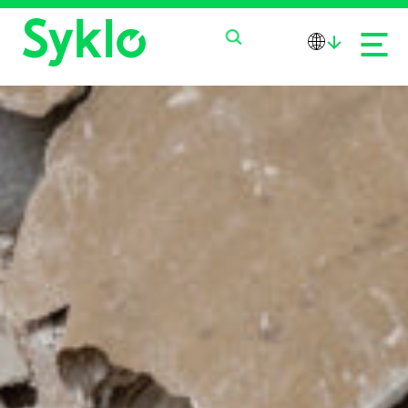
PALVELUT
TUOTTEET
MEISTÄ
AJANKOHTAISTA
OTA YHTEYTTÄ