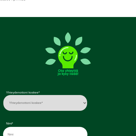
Ota yhteyttä
ja kysy lisää!
Yhteydenottoni koskee*
Nimi*