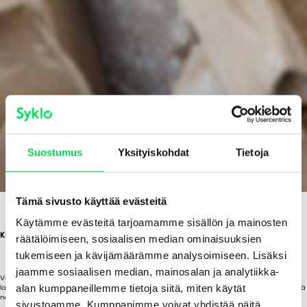
Suostumus
Yksityiskohdat
Tietoja
Tämä sivusto käyttää evästeitä
Käytämme evästeitä tarjoamamme sisällön ja mainosten
räätälöimiseen, sosiaalisen median ominaisuuksien
Kipsin kierrätys ja hyötykäyttö
tukemiseen ja kävijämäärämme analysoimiseen. Lisäksi
jaamme sosiaalisen median, mainosalan ja analytiikka-
Vastaanotamme yritysasiakkailta puhdasta kipsiä ja purkukipsiä Oulun
alan kumppaneillemme tietoja siitä, miten käytät
lajittelulaitoksella. Kipsi hyödynnetään uusien kipsilevyjen valmistuksessa, mikä vähentää
neitseellisten raaka-aineiden tarvetta.
sivustoamme. Kumppanimme voivat yhdistää näitä