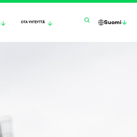
Suomi
OTA YHTEYTTÄ
한
ENG
DEUT
국
LISH
SCH
어