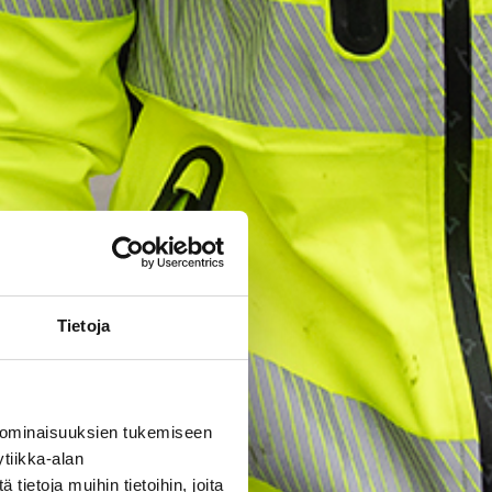
Tietoja
 ominaisuuksien tukemiseen
tiikka-alan
ietoja muihin tietoihin, joita