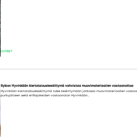
UUTISET
Syklon Hyvinkään kiertotalouskeskittymä vahvistaa muovimateriaalien vastaanottoa
Hyvinkään kiertotalouskeskittymä tulee keskittymään jatkossa muovimateriaalien vasta
purkujätteen sekä erillisjakeiden vastaanoton Hyvinkään...