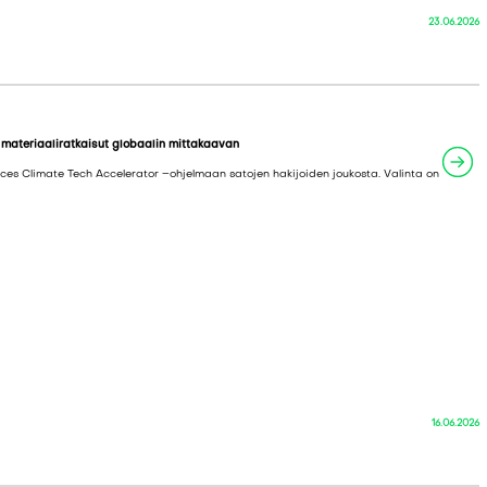
23.06.2026
 materiaaliratkaisut globaalin mittakaavan
es Climate Tech Accelerator –ohjelmaan satojen hakijoiden joukosta. Valinta on
16.06.2026