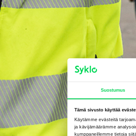
Suostumus
Tämä sivusto käyttää eväste
Käytämme evästeitä tarjoama
ja kävijämäärämme analysoim
kumppaneillemme tietoja siitä