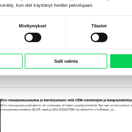
n kerätty, kun olet käyttänyt heidän palvelujaan.
Mieltymykset
Tilastot
Salli valinta
EU:n romuajoneuvoasetus ja kierrätysmuovi: mitä OEM-valmistajien ja kompaundointiyr
EU:n romuajoneuvodirektiivi oli voimassa yli kaksi vuosikymmentä. Nyt sen on korvannut s
romuajoneuvoasetus (ELVR, asetus (EU) 2026/1738) hyväksyttiin virallisesti, ja...