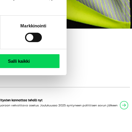
Markkinointi
Salli kaikki
itysten kannattaa tehdä nyt
uoraan velvoittava asetus. Joulukuussa 2025 syntyneen poliittisen sovun jälkeen