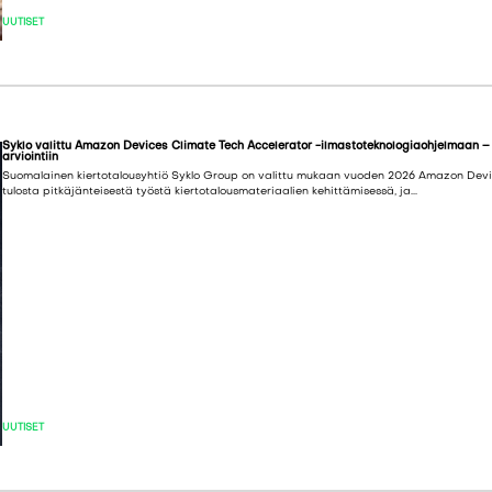
UUTISET
Syklo valittu Amazon Devices Climate Tech Accelerator -ilmastoteknologiaohjelmaan –
arviointiin
Suomalainen kiertotalousyhtiö Syklo Group on valittu mukaan vuoden 2026 Amazon Devic
tulosta pitkäjänteisestä työstä kiertotalousmateriaalien kehittämisessä, ja...
UUTISET