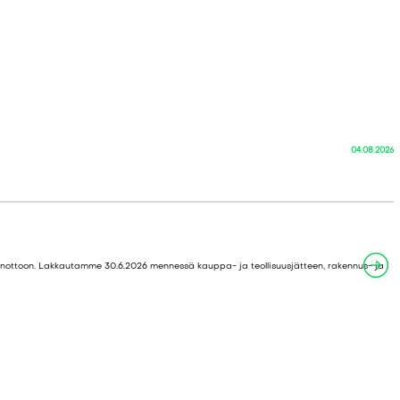
04.08.2026
anottoon. Lakkautamme 30.6.2026 mennessä kauppa- ja teollisuusjätteen, rakennus- ja