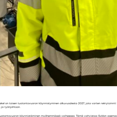
kel on toisen tuotantovuoron käynnistyminen alkuvuodesta 2027, jota varten rekrytoinnit k
 ja työnjohtoon.
tuotantovuoron käynnistäminen myöhemmässä vaiheessa. Tämä vahvistaa Syklon asemaa merk