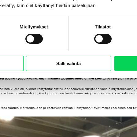
n kerätty, kun olet käyttänyt heidän palvelujaan.
Mieltymykset
Tilastot
Salli valinta
i uusina työpaikkoina: ensimmäinen tuotantovuoro on nyt koottu, ja rekrytoinnit jatku
immäinen vuoro on jo lähes rekrytoitu: ekstruuderiosastolle tarvitaan vielä 6 käyttöhenkil
mi vahvistuu entisestään, kun lopputuotevalmistukseen rekrytoidaan uusia operaattoreita
llisuuden, kiertotalouden ja kestävän kasvun. Rekrytoinnit ovat meille keskeinen osa tät