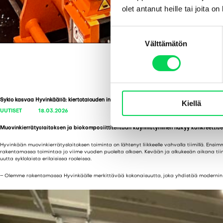
olet antanut heille tai joita o
S
Välttämätön
u
o
s
t
u
Syklo kasvaa Hyvinkäällä: kiertotalouden investoinnit tuovat uusia työpaikkoja
Kiellä
m
UUTISET
18.03.2026
u
k
Muovinkierrätyslaitoksen ja biokomposiittitehtaan käynnistyminen näkyy konkreettisest
s
Hyvinkään muovinkierrätyslaitoksen toiminta on lähtenyt liikkeelle vahvalla tiimillä. Ens
e
rakentamassa toimintaa jo viime vuoden puolelta alkaen. Kevään ja alkukesän aikana tii
uutta syklolaista erilaisissa rooleissa.
n
v
– Olemme rakentamassa Hyvinkäälle merkittävää kokonaisuutta, joka yhdistää modernin teo
a
l
i
n