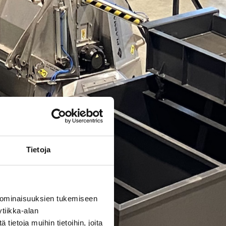
Tietoja
 ominaisuuksien tukemiseen
tiikka-alan
ietoja muihin tietoihin, joita