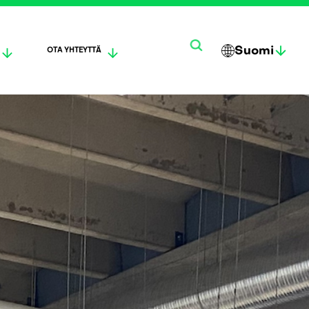
Suomi
OTA YHTEYTTÄ
한
ENG
DEUT
국
LISH
SCH
어