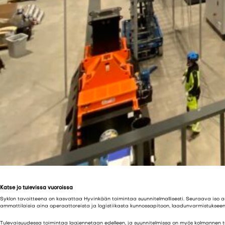
Katse jo tulevissa vuoroissa
Syklon tavoitteena on kasvattaa Hyvinkään toimintaa suunnitelmallisesti. Seuraava iso as
ammattilaisia aina operaattoreista ja logistiikasta kunnossapitoon, laadunvarmistukseen
Tulevaisuudessa toimintaa laajennetaan edelleen, ja suunnitelmissa on myös kolmannen 