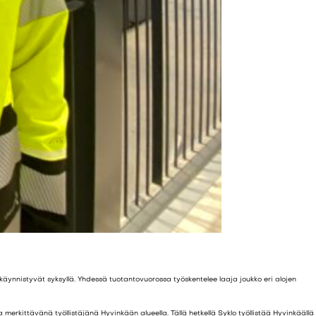
äynnistyvät syksyllä. Yhdessä tuotantovuorossa työskentelee laaja joukko eri alojen
ittävänä työllistäjänä Hyvinkään alueella. Tällä hetkellä Syklo työllistää Hyvinkäällä