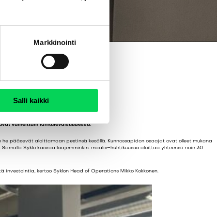
Markkinointi
Salli kaikki
vat vaiheittain lähitulevaisuudessa.
öä ja he pääsevät aloittamaan pestinsä kesällä. Kunnossapidon osaajat ovat olleet mukana
. Samalla Syklo kasvaa laajemminkin: maalis–huhtikuussa aloittaa yhteensä noin 30
ä investointia, kertoo Syklon Head of Operations Mikko Kokkonen.