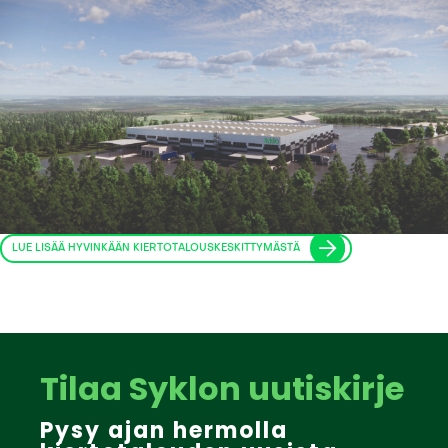
LUE LISÄÄ HYVINKÄÄN KIERTOTALOUSKESKITTYMÄSTÄ