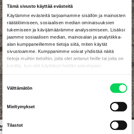
Tämä sivusto käyttää evästeitä
Käytämme evästeitä tarjoamamme sisällön ja mainosten
räätälöimiseen, sosiaalisen median ominaisuuksien
tukemiseen ja kävijämäärämme analysoimiseen. Lisäksi
jaamme sosiaalisen median, mainosalan ja analytiikka-
alan kumppaneillemme tietoja siitä, miten käytät
sivustoamme. Kumppanimme voivat yhdistää näitä
tietoja muihin tietoihin, joita olet antanut heille tai joita on
kerätty, kun olet käyttänyt heidän palvelujaan.
S
Välttämätön
u
o
s
Mieltymykset
t
u
m
Tilastot
Muovinkierrätys- ja biokomposiittilaitosten rakentaminen Hyvinkäällä etenee
aikataulussa
u