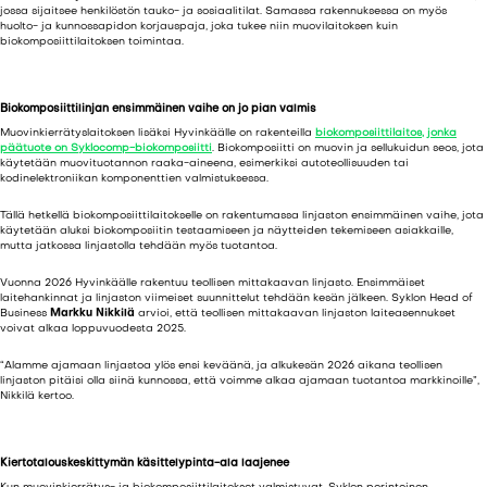
jossa sijaitsee henkilöstön tauko- ja sosiaalitilat. Samassa rakennuksessa on myös
huolto- ja kunnossapidon korjauspaja, joka tukee niin muovilaitoksen kuin
biokomposiittilaitoksen toimintaa.
Biokomposiittilinjan ensimmäinen vaihe on jo pian valmis
Muovinkierrätyslaitoksen lisäksi Hyvinkäälle on rakenteilla
biokomposiittilaitos, jonka
päätuote on Syklocomp-biokomposiitti
. Biokomposiitti on muovin ja sellukuidun seos, jota
käytetään muovituotannon raaka-aineena, esimerkiksi autoteollisuuden tai
kodinelektroniikan komponenttien valmistuksessa.
Tällä hetkellä biokomposiittilaitokselle on rakentumassa linjaston ensimmäinen vaihe, jota
käytetään aluksi biokomposiitin testaamiseen ja näytteiden tekemiseen asiakkaille,
mutta jatkossa linjastolla tehdään myös tuotantoa.
Vuonna 2026 Hyvinkäälle rakentuu teollisen mittakaavan linjasto. Ensimmäiset
laitehankinnat ja linjaston viimeiset suunnittelut tehdään kesän jälkeen. Syklon Head of
Business
Markku Nikkilä
arvioi, että teollisen mittakaavan linjaston laiteasennukset
voivat alkaa loppuvuodesta 2025.
“Alamme ajamaan linjastoa ylös ensi keväänä, ja alkukesän 2026 aikana teollisen
linjaston pitäisi olla siinä kunnossa, että voimme alkaa ajamaan tuotantoa markkinoille”,
Nikkilä kertoo.
Kiertotalouskeskittymän käsittelypinta-ala laajenee