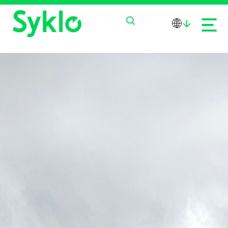
PALVELUT
TUOTTEET
MEISTÄ
AJANKOHTAISTA
OTA YHTEYTTÄ