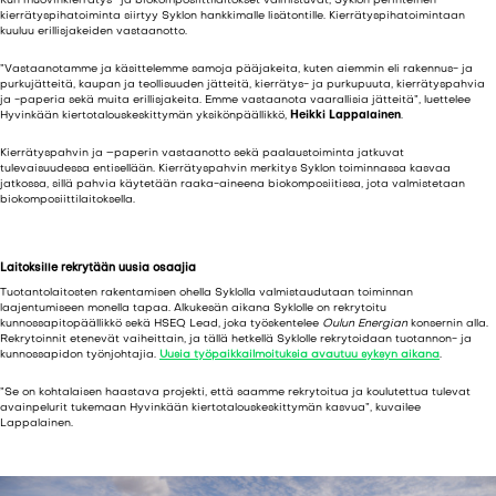
Kun muovinkierrätys- ja biokomposiittilaitokset valmistuvat, Syklon perinteinen
kierrätyspihatoiminta siirtyy Syklon hankkimalle lisätontille. Kierrätyspihatoimintaan
kuuluu erillisjakeiden vastaanotto.
”Vastaanotamme ja käsittelemme samoja pääjakeita, kuten aiemmin eli rakennus- ja
purkujätteitä, kaupan ja teollisuuden jätteitä, kierrätys- ja purkupuuta, kierrätyspahvia
ja -paperia sekä muita erillisjakeita. Emme vastaanota vaarallisia jätteitä”, luettelee
Hyvinkään kiertotalouskeskittymän yksikönpäällikkö,
Heikki Lappalainen
.
Kierrätyspahvin ja –paperin vastaanotto sekä paalaustoiminta jatkuvat
tulevaisuudessa entisellään. Kierrätyspahvin merkitys Syklon toiminnassa kasvaa
jatkossa, sillä pahvia käytetään raaka-aineena biokomposiitissa, jota valmistetaan
biokomposiittilaitoksella.
Laitoksille rekrytään uusia osaajia
Tuotantolaitosten rakentamisen ohella Syklolla valmistaudutaan toiminnan
laajentumiseen monella tapaa. Alkukesän aikana Syklolle on rekrytoitu
kunnossapitopäällikkö sekä HSEQ Lead, joka työskentelee
Oulun Energian
konsernin alla.
Rekrytoinnit etenevät vaiheittain, ja tällä hetkellä Syklolle rekrytoidaan tuotannon- ja
kunnossapidon työnjohtajia.
Uusia työpaikkailmoituksia avautuu syksyn aikana
.
”Se on kohtalaisen haastava projekti, että saamme rekrytoitua ja koulutettua tulevat
avainpelurit tukemaan Hyvinkään kiertotalouskeskittymän kasvua”, kuvailee
Lappalainen.