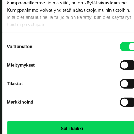
Value reborn.
kumppaneillemme tietoja siitä, miten käytät sivustoamme.
Kumppanimme voivat yhdistää näitä tietoja muihin tietoihin,
TOIMISTOT
joita olet antanut heille tai joita on kerätty, kun olet käyttänyt
Solistinkatu 4
heidän palvelujaan.
90140 Oulu
Erottajankatu 2
00120 Helsinki
S
Välttämätön
u
JÄTTEIDEN VASTAANOTTO
o
Ruskonseläntie 21
90620 Oulu
s
Mieltymykset
t
Kerkkolankatu 40
05800 Hyvinkää
u
OTA YHTEYTTÄ
m
Tilastot
u
Yhteydenottolomake
k
+358 8 5584 3225
Markkinointi
s
SOSIAALINEN MEDIA
e
n
v
Salli kaikki
a