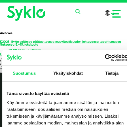
Archives
K2025: Syklo esittelee päätuotteensa muoviteollisuuden johtavassa tapahtumassa
PALVELUT
Saksassa 8.–15. lokakuuta
29.09.2025
-
UUTISET
Lue lisää >
TUOTTEET
Search
Suostumus
Yksityiskohdat
Tietoja
MEISTÄ
AJANKOHTAISTA
Tämä sivusto käyttää evästeitä
Käytämme evästeitä tarjoamamme sisällön ja mainosten
OTA YHTEYTTÄ
räätälöimiseen, sosiaalisen median ominaisuuksien
tukemiseen ja kävijämäärämme analysoimiseen. Lisäksi
jaamme sosiaalisen median, mainosalan ja analytiikka-alan