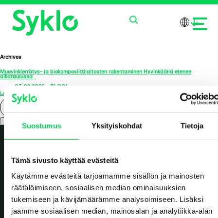
Archives
Muovinkierrätys- ja biokomposiittilaitosten rakentaminen Hyvinkäällä etenee
PALVELUT
aikataulussa
03.09.2025
-
BLOGI
Lue lisää >
TUOTTEET
Search
Suostumus
Yksityiskohdat
Tietoja
MEISTÄ
AJANKOHTAISTA
Tämä sivusto käyttää evästeitä
Käytämme evästeitä tarjoamamme sisällön ja mainosten
OTA YHTEYTTÄ
räätälöimiseen, sosiaalisen median ominaisuuksien
tukemiseen ja kävijämäärämme analysoimiseen. Lisäksi
jaamme sosiaalisen median, mainosalan ja analytiikka-alan