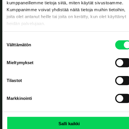
Value reborn.
kumppaneillemme tietoja siitä, miten käytät sivustoamme.
Kumppanimme voivat yhdistää näitä tietoja muihin tietoihin,
TOIMISTOT
joita olet antanut heille tai joita on kerätty, kun olet käyttänyt
Solistinkatu 4
heidän palvelujaan.
90140 Oulu
Erottajankatu 2
00120 Helsinki
S
Välttämätön
u
JÄTTEIDEN VASTAANOTTO
o
Ruskonseläntie 21
90620 Oulu
s
Mieltymykset
t
Kerkkolankatu 40
05800 Hyvinkää
u
OTA YHTEYTTÄ
m
Tilastot
u
Yhteydenottolomake
k
+358 8 5584 3225
Markkinointi
s
SOSIAALINEN MEDIA
e
n
v
Salli kaikki
a