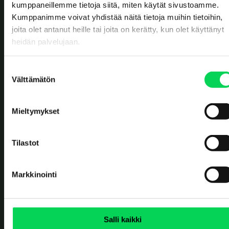
Value reborn.
kumppaneillemme tietoja siitä, miten käytät sivustoamme.
Kumppanimme voivat yhdistää näitä tietoja muihin tietoihin,
TOIMISTOT
joita olet antanut heille tai joita on kerätty, kun olet käyttänyt
Solistinkatu 4
heidän palvelujaan.
90140 Oulu
Erottajankatu 2
00120 Helsinki
S
Välttämätön
u
JÄTTEIDEN VASTAANOTTO
o
Ruskonseläntie 21
90620 Oulu
s
Mieltymykset
t
Kerkkolankatu 40
05800 Hyvinkää
u
OTA YHTEYTTÄ
m
Tilastot
u
Yhteydenottolomake
k
+358 8 5584 3225
Markkinointi
s
SOSIAALINEN MEDIA
e
n
v
Salli kaikki
a