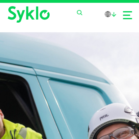
PALVELUT
TUOTTEET
MEISTÄ
AJANKOHTAISTA
OTA YHTEYTTÄ