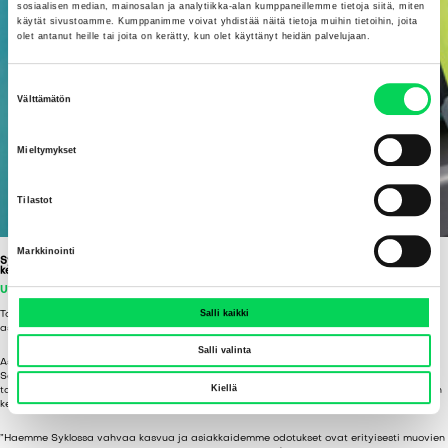
sosiaalisen median, mainosalan ja analytiikka-alan kumppaneillemme tietoja siitä, miten
käytät sivustoamme. Kumppanimme voivat yhdistää näitä tietoja muihin tietoihin, joita
olet antanut heille tai joita on kerätty, kun olet käyttänyt heidän palvelujaan.
S
Välttämätön
u
o
Mieltymykset
s
t
Tilastot
u
m
Markkinointi
u
Syklon vuoden 2025 kilpailukykyanalyysi: Asiakaslähtöisyys ja uudet ratkaisut
kehityksen kärjessä
k
UUTISET
,
YLEINEN
25.11.2025
s
Salli kaikki
Toteutimme syksyllä 2025 asiakaskokemusta ja kilpailukykyä mittaavan tutkimuksen
e
asiakkaillemme Ratkaisutoimisto Seedin kanssa.
n
Salli valinta
Asiakkaiden tyytyväisyyttä mittaava NPS-lukumme on 17 (asteikolla -100:sta +100:n).
v
Saadun palautteen mukaan meillä on vielä kehitettävää asiakaslähtöisyydessä sekä
Kiellä
tarjonnassa. Syklon operatiivinen teho ja muutoskyky (CCI, Change Capability Index) on
a
kehittynyt positiiviseen suuntaan: +28 pisteestä +44 pisteeseen.
l
”Haemme Syklossa vahvaa kasvua ja asiakkaidemme odotukset ovat erityisesti muovien
i