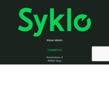
Value reborn.
TOIMISTOT
Solistinkatu 4
90140 Oulu
Erottajankatu 2
00120 Helsinki
JÄTTEIDEN VASTAANOTTO
Ruskonseläntie 21
90620 Oulu
Kerkkolankatu 40
05800 Hyvinkää
OTA YHTEYTTÄ