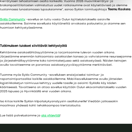
kierrätyksen tehostamisen osalta korkealla. Vuonna 2026 muovinkierrätys- ja
biokomposiittilaitosten valmistuttua uudet ratkaisumme ovat käytettävissä ja olemme
n
tuotannossa lunastamassa lupauksiamme”, sanoo Syklon toimitusjohtaja
Teemu Koskela
.
t
Syklo Community
-sovellus on tuttu vasta Oulun lajittelulaitoksella asioiville
a
asiakkaillemme. Saimme sovellusta käyttäneiltä arvokasta palautetta ja otamme sen
huomioon kehitystyössämme.
Tutkimuksen tulokset siivittävät kehitystyötä
Kehitämme asiakaslähtöisyyttämme ja tarjontaamme tulevan vuoden aikana.
Järjestämme enemmän kohtaamisia asiakkaiden kanssa ja vahvistamme resurssejamme
ja järjestelmällisyyttämme koko toimintaketjussa sekä asiakastyössä. Näiden keinojen
avulla tavoitteemme on parantaa asiakastyytyväisyyttämme merkittävästi.
Tuomme myös Syklo Community -sovelluksen ensisijaiseksi toimitus- ja
raportointiportaaliksi kaikille asiakkaillemme. Mobiilisovelluksemme avulla jätteiden
logistiikkaketjun toimivuus kehittyy uudelle tasolle ja asiointi Syklolla käy käden
käänteessä. Tavoitteena on ottaa sovellus käyttöön Oulun ekovoimalaitoksella vuoden
2025 lopussa ja Hyvinkäällä ensi vuoden aikana.
Iso kiitos kaikille Syklon kilpailukykyanalyysiin osallistuneille! Viedään jatkossakin
maailmaa yhdessä kohti tehokkaampaa kiertotaloutta.
Lue lisää palvelustamme ja
ota yhteyttä
!