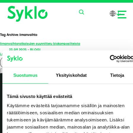
Tag Archive: ilmanvaihto
Ilmanvaihtoratkaisujen suunnittelu biokomposiiteista
PALVELUT
23.09.2025
-
BLOGI
Lue lisää >
TUOTTEET
Search
Suostumus
Yksityiskohdat
Tietoja
MEISTÄ
AJANKOHTAISTA
Tämä sivusto käyttää evästeitä
Käytämme evästeitä tarjoamamme sisällön ja mainosten
OTA YHTEYTTÄ
räätälöimiseen, sosiaalisen median ominaisuuksien
tukemiseen ja kävijämäärämme analysoimiseen. Lisäksi
jaamme sosiaalisen median, mainosalan ja analytiikka-alan
Value reborn.