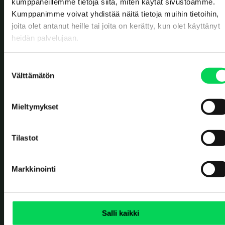
kumppaneillemme tietoja siitä, miten käytät sivustoamme.
Kumppanimme voivat yhdistää näitä tietoja muihin tietoihin,
TOIMISTOT
joita olet antanut heille tai joita on kerätty, kun olet käyttänyt
Solistinkatu 4
heidän palvelujaan.
90140 Oulu
Erottajankatu 2
00120 Helsinki
S
Välttämätön
JÄTTEIDEN VASTAANOTTO
u
o
Ruskonseläntie 21
90620 Oulu
s
Mieltymykset
Kerkkolankatu 40
t
05800 Hyvinkää
u
OTA YHTEYTTÄ
m
Tilastot
Yhteydenottolomake
u
k
+358 8 5584 3225
Markkinointi
s
SOSIAALINEN MEDIA
e
n
v
Salli kaikki
a