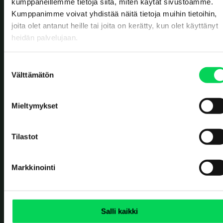
kumppaneillemme tietoja siitä, miten käytät sivustoamme.
Kumppanimme voivat yhdistää näitä tietoja muihin tietoihin,
TOIMISTOT
joita olet antanut heille tai joita on kerätty, kun olet käyttänyt
Solistinkatu 4
heidän palvelujaan.
90140 Oulu
Erottajankatu 2
00120 Helsinki
S
Välttämätön
JÄTTEIDEN VASTAANOTTO
u
o
Ruskonseläntie 21
90620 Oulu
s
Mieltymykset
Kerkkolankatu 40
t
05800 Hyvinkää
u
OTA YHTEYTTÄ
m
Tilastot
Yhteydenottolomake
u
k
+358 8 5584 3225
Markkinointi
s
SOSIAALINEN MEDIA
e
n
v
Salli kaikki
a