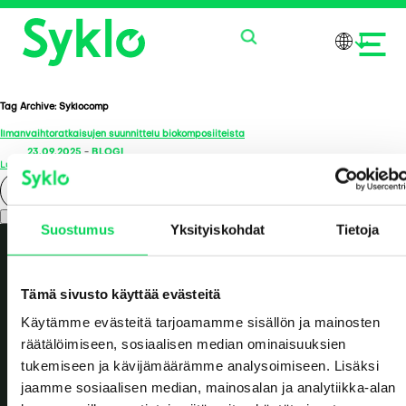
Tag Archive: Syklocomp
Ilmanvaihtoratkaisujen suunnittelu biokomposiiteista
PALVELUT
23.09.2025
-
BLOGI
Lue lisää >
TUOTTEET
Search
Suostumus
Yksityiskohdat
Tietoja
MEISTÄ
AJANKOHTAISTA
Tämä sivusto käyttää evästeitä
Käytämme evästeitä tarjoamamme sisällön ja mainosten
OTA YHTEYTTÄ
räätälöimiseen, sosiaalisen median ominaisuuksien
tukemiseen ja kävijämäärämme analysoimiseen. Lisäksi
jaamme sosiaalisen median, mainosalan ja analytiikka-alan
Value reborn.