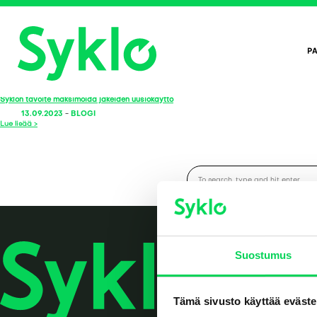
PA
Tag Archive: uusiokäyttö
Syklon tavoite maksimoida jakeiden uusiokäyttö
13.09.2023
-
BLOGI
Lue lisää >
Search
Suostumus
Tämä sivusto käyttää eväste