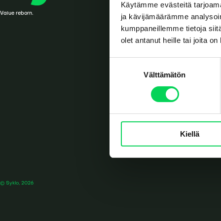
Käytämme evästeitä tarjoama
Value reborn.
ja kävijämäärämme analysoim
kumppaneillemme tietoja siitä
olet antanut heille tai joita o
S
Välttämätön
u
o
s
t
u
Kiellä
m
u
k
s
e
© Syklo, 2026
n
v
a