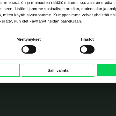
mme sisällön ja mainosten räätälöimiseen, sosiaalisen median
TOIMISTOT
iseen. Lisäksi jaamme sosiaalisen median, mainosalan ja analy
, miten käytät sivustoamme. Kumppanimme voivat yhdistää näitä t
Solistinkatu 4
90140 Oulu
n kerätty, kun olet käyttänyt heidän palvelujaan.
Erottajankatu 2
00120 Helsinki
Mieltymykset
Tilastot
OTA YHTEYTTÄ
Yhteydenottolomake
+358 8 5584 3225
Salli valinta