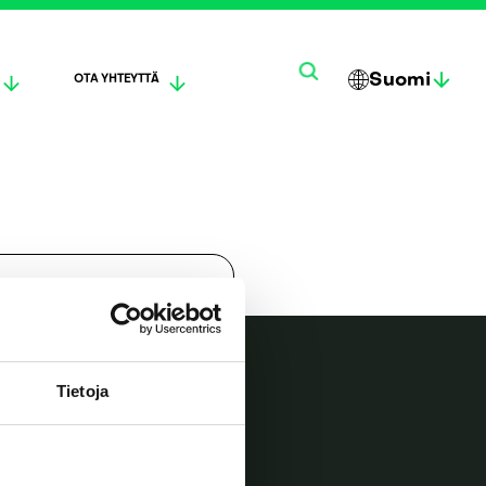
Suomi
OTA YHTEYTTÄ
한
ENG
DEUT
국
LISH
SCH
어
Tietoja