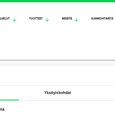
LVELUT
TUOTTEET
MEISTÄ
AJANKOHTAISTA
Yksityiskohdat
itä