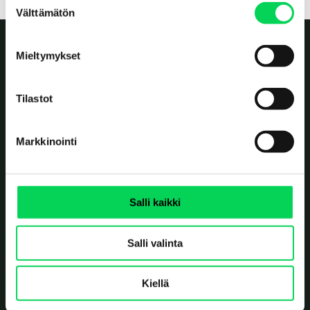
© Syklo, 2026
Välttämätön
u
o
s
Mieltymykset
t
u
m
Tilastot
u
k
Markkinointi
s
Value reborn.
e
n
사무실
v
Salli kaikki
Solistinkatu 4
a
90140 Oulu
Finland
l
Salli valinta
Erottajankatu 2
i
00120 Helsinki
Finland
n
t
Kiellä
폐기물 수거
a
Ruskonseläntie 21