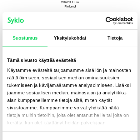
90620 Oulu
Finland
Kerkkolankatu 40
05800 Hyvinkää
Finland
문의하기
Suostumus
Yksityiskohdat
Tietoja
문의 양식
+82-010-2236-6752
Tämä sivusto käyttää evästeitä
소셜 미디어
Käytämme evästeitä tarjoamamme sisällön ja mainosten
räätälöimiseen, sosiaalisen median ominaisuuksien
tukemiseen ja kävijämäärämme analysoimiseen. Lisäksi
jaamme sosiaalisen median, mainosalan ja analytiikka-
alan kumppaneillemme tietoja siitä, miten käytät
sivustoamme. Kumppanimme voivat yhdistää näitä
쿠키 정책
tietoja muihin tietoihin, joita olet antanut heille tai joita on
접근성 성명서
kerätty, kun olet käyttänyt heidän palvelujaan.
개인정보 처리방침
S