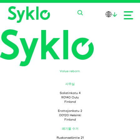
제품
서비스
Value reborn.
회사소개
사무실
Solistinkatu 4
90140 Oulu
뉴스
Finland
Erottajankatu 2
문의하기
00120 Helsinki
Finland
폐기물 수거
Ruskonseläntie 21