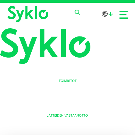
PALVELUT
TUOTTEET
Value reborn.
MEISTÄ
TOIMISTOT
Solistinkatu 4
90140 Oulu
AJANKOHTAISTA
Erottajankatu 2
00120 Helsinki
OTA YHTEYTTÄ
JÄTTEIDEN VASTAANOTTO
Ruskonseläntie 21
90620 Oulu