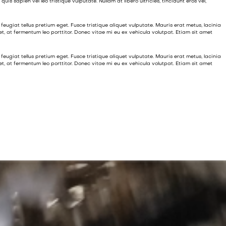
s sapien vel leo tristique vulputate. Nullam at libero ultricies, tincidunt eros vel,
feugiat tellus pretium eget. Fusce tristique aliquet vulputate. Mauris erat metus, lacinia
, at fermentum leo porttitor. Donec vitae mi eu ex vehicula volutpat. Etiam sit amet
feugiat tellus pretium eget. Fusce tristique aliquet vulputate. Mauris erat metus, lacinia
, at fermentum leo porttitor. Donec vitae mi eu ex vehicula volutpat. Etiam sit amet