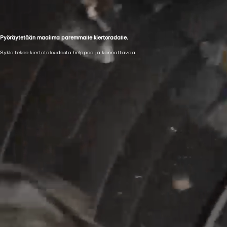
Pyöräytetään maailma paremmalle kiertoradalle.
Syklo tekee kiertotaloudesta helppoa ja kannattavaa.