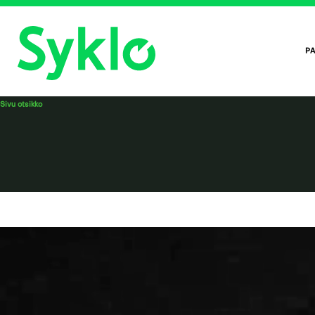
PA
Sivu otsikko