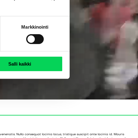
Markkinointi
Salli kaikki
enenatis. Nulla consequat lacinia lacus, tristique suscipit ante lacinia id. Mauris