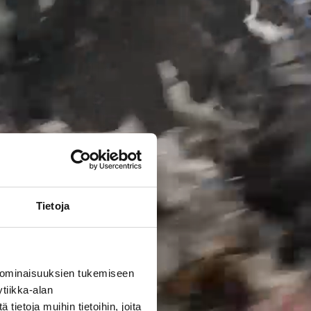
Tietoja
 ominaisuuksien tukemiseen
tiikka-alan
ietoja muihin tietoihin, joita