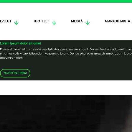
LVELUT
TUOTTEET
MEISTÄ
AJANKOHTAISTA
Lorem ipsum dolor sit amet
Fusce sit amet elit a mauris suscipit rhoncus a euismod orci. Donec facilisis odio enim, ac 
sit amet velit vitae, bibendum vulputate lorem. Donec pharetra arcu sit amet quam laoreet
accumsan nibh.
NOSTON LINKKI