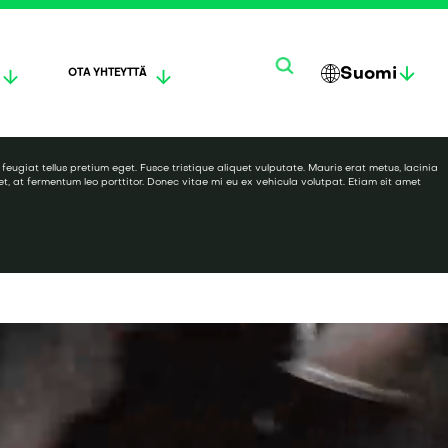
Suomi
OTA YHTEYTTÄ
한
ENG
DEUT
국
LISH
SCH
어
feugiat tellus pretium eget. Fusce tristique aliquet vulputate. Mauris erat metus, lacinia
, at fermentum leo porttitor. Donec vitae mi eu ex vehicula volutpat. Etiam sit amet