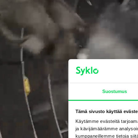
Suostumus
Tämä sivusto käyttää eväste
Käytämme evästeitä tarjoama
ja kävijämäärämme analysoim
kumppaneillemme tietoja siitä