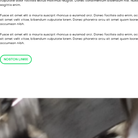
vulputate dolor facilisis lectus maximus feugiat. Donec condimentum bibendum nisi. Nulla qui
sagittis enim.
Fusce sit amet elit a mauris suscipit rhoncus a euismod orci. Donec facilisis odio enim, ac 
sit amet velit vitae, bibendum vulputate lorem. Donec pharetra arcu sit amet quam laoreet
accumsan nibh.
Fusce sit amet elit a mauris suscipit rhoncus a euismod orci. Donec facilisis odio enim, ac 
sit amet velit vitae, bibendum vulputate lorem. Donec pharetra arcu sit amet quam laoreet
accumsan nibh.
NOSTON LINKKI