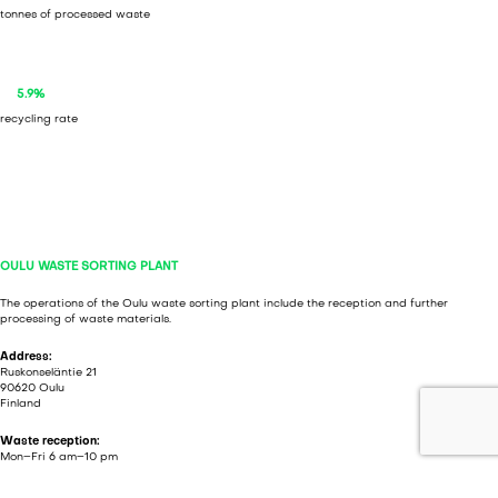
tonnes of processed waste
5.9%
recycling rate
OULU WASTE SORTING PLANT
The operations of the Oulu waste sorting plant include the reception and further
processing of waste materials.
Address:
Ruskonseläntie 21
90620 Oulu
Finland
Waste reception:
Mon–Fri 6 am–10 pm
Customer service (Oulu):