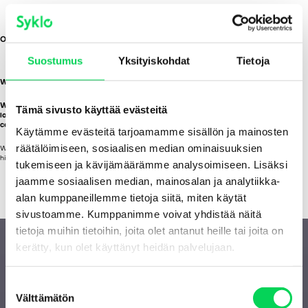
Oulu waste sorting plant
Suostumus
Yksityiskohdat
Tietoja
Where others see waste, we see tomorrow’s material.
We accept around 70,000 tonnes of waste annually at the waste sorting plant
Tämä sivusto käyttää evästeitä
located in Rusko, Oulu. We sort construction and demolition waste, as well as
commercial and industrial waste.
Käytämme evästeitä tarjoamamme sisällön ja mainosten
räätälöimiseen, sosiaalisen median ominaisuuksien
We customise waste reception and treatment for each product in order to reach the
highest possible recycling and recovery rate.
tukemiseen ja kävijämäärämme analysoimiseen. Lisäksi
jaamme sosiaalisen median, mainosalan ja analytiikka-
alan kumppaneillemme tietoja siitä, miten käytät
sivustoamme. Kumppanimme voivat yhdistää näitä
tietoja muihin tietoihin, joita olet antanut heille tai joita on
kerätty, kun olet käyttänyt heidän palvelujaan.
S
Välttämätön
u