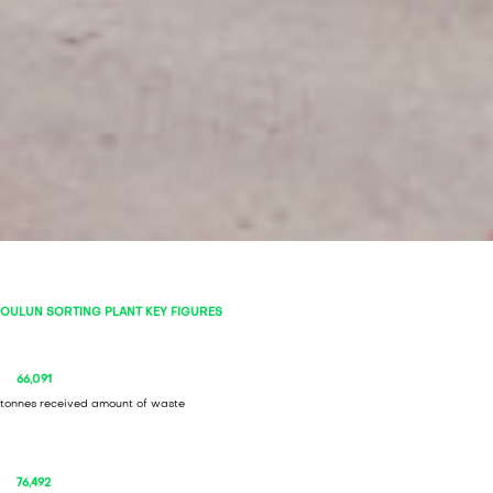
OULUN SORTING PLANT KEY FIGURES
66,091
tonnes received amount of waste
76,492