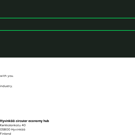
 with you.
industry.
Hyvinkää circular economy hub
Kerkkolankatu 40
05800 Hyvinkää
Finland