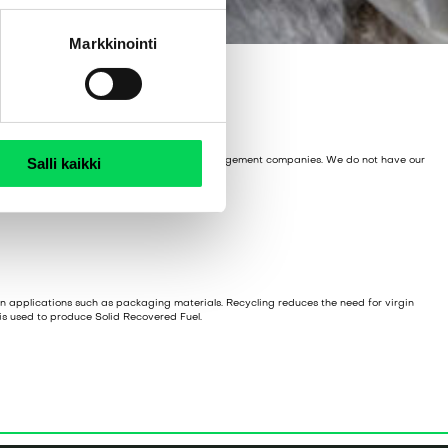
Markkinointi
Salli kaikki
s well as mixed plastic films from waste management companies. We do not have our
transport partners.
in applications such as packaging materials. Recycling reduces the need for virgin
 is used to produce Solid Recovered Fuel.