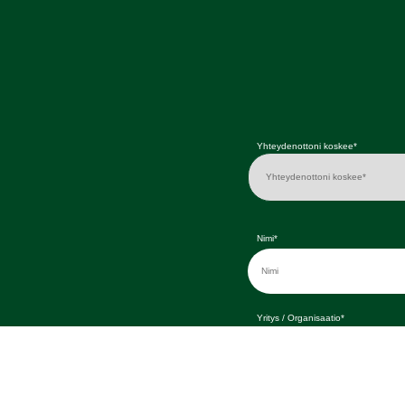
Yhteydenottoni koskee*
Nimi*
Yritys / Organisaatio*
Lisätietoja