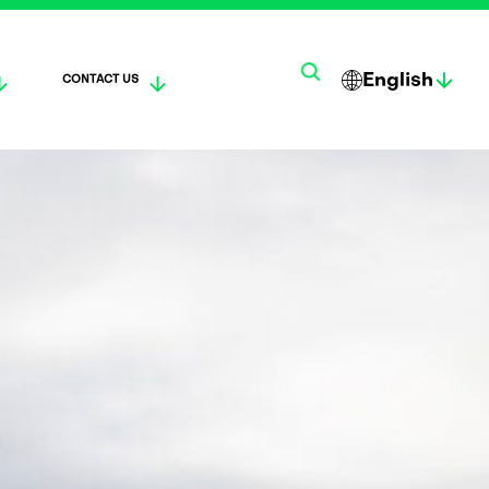
English
CONTACT US
한
SUO
DEUTS
국
MI
CH
어