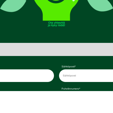
Ota yhteyttä
ja kysy lisää!
Sähköposti*
Puhelinnumero*