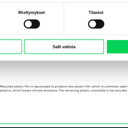
Mieltymykset
Tilastot
Salli valinta
We accept both pure and impure agricultural stretch films of HDPE and LDPE grades, a
own collection or logistics services, but we can provide you with information on regional 
Recycled plastic film is repurposed to produce new plastic film, which is commonly used 
plastics, which lowers climate emissions. The remaining plastic unsuitable to be recycled