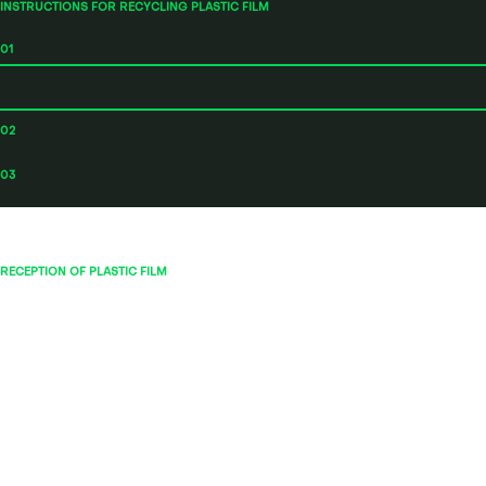
a
INSTRUCTIONS FOR RECYCLING PLASTIC FILM
01
02
03
RECEPTION OF PLASTIC FILM