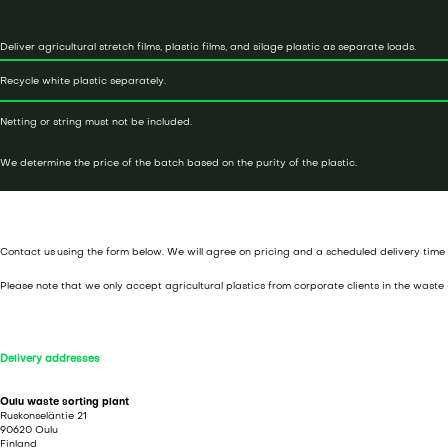
Deliver agricultural stretch films, plastic films, and silage plastic as separate loads.
Recycle white plastic separately.
Netting or string must not be included.
We determine the price of the batch based on the purity of the plastic.
Contact us using the form below. We will agree on pricing and a scheduled delivery time
Please note that we only accept agricultural plastics from corporate clients in the waste 
Delivery addresses
Oulu waste sorting plant
Ruskonseläntie 21
90620 Oulu
Finland