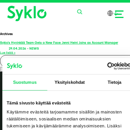
Archives
Syklo’s Hyvinkää Team Gets a New Face: Jenni Heini Joins as Account Manager
PRODUCTS
29.04.2026
-
NEWS
Lue lisää >
SERVICES
Search
ABOUT US
Suostumus
Yksityiskohdat
Tietoja
NEWS
Tämä sivusto käyttää evästeitä
CONTACT US
Käytämme evästeitä tarjoamamme sisällön ja mainosten
räätälöimiseen, sosiaalisen median ominaisuuksien
tukemiseen ja kävijämäärämme analysoimiseen. Lisäksi
Value reborn.