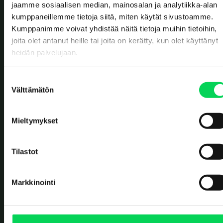
jaamme sosiaalisen median, mainosalan ja analytiikka-alan
kumppaneillemme tietoja siitä, miten käytät sivustoamme.
OFFICES
Kumppanimme voivat yhdistää näitä tietoja muihin tietoihin,
Solistinkatu 4
joita olet antanut heille tai joita on kerätty, kun olet käyttänyt
90140 Oulu
Finland
heidän palvelujaan.
Erottajankatu 2
00120 Helsinki
Finland
S
Välttämätön
WASTE RECEPTION
u
o
Ruskonseläntie 21
90620 Oulu
s
Finland
Mieltymykset
t
Kerkkolankatu 40
u
05800 Hyvinkää
Finland
m
Tilastot
CONTACT US
u
k
Contact form
Markkinointi
s
+358 8 5584 3225
e
SOCIAL MEDIA
n
v