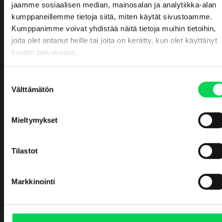
jaamme sosiaalisen median, mainosalan ja analytiikka-alan
kumppaneillemme tietoja siitä, miten käytät sivustoamme.
OFFICES
Kumppanimme voivat yhdistää näitä tietoja muihin tietoihin,
Solistinkatu 4
joita olet antanut heille tai joita on kerätty, kun olet käyttänyt
90140 Oulu
Finland
heidän palvelujaan.
Erottajankatu 2
00120 Helsinki
Finland
S
Välttämätön
WASTE RECEPTION
u
o
Ruskonseläntie 21
90620 Oulu
s
Finland
Mieltymykset
t
Kerkkolankatu 40
u
05800 Hyvinkää
Finland
m
Tilastot
CONTACT US
u
k
Contact form
Markkinointi
s
+358 8 5584 3225
e
SOCIAL MEDIA
n
v