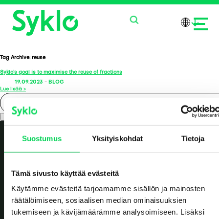
Tag Archive: reuse
Syklo’s goal is to maximise the reuse of fractions
PRODUCTS
19.09.2023
-
BLOG
Lue lisää >
SERVICES
Search
ABOUT US
Suostumus
Yksityiskohdat
Tietoja
NEWS
Tämä sivusto käyttää evästeitä
CONTACT US
Käytämme evästeitä tarjoamamme sisällön ja mainosten
räätälöimiseen, sosiaalisen median ominaisuuksien
tukemiseen ja kävijämäärämme analysoimiseen. Lisäksi
Value reborn.